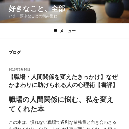
コ
好きなこと、全部
ン
いま、夢中なことの積み重ね
テ
ン
ツ
メニュー
へ
ス
キ
ブログ
ッ
プ
投
2018年6月10日
稿
【職場・人間関係を変えたきっかけ】なぜ
日:
かまわりに助けられる人の心理術【書評】
職場の人間関係に悩む、私を変え
てくれた本
この本は、慣れない職場で過剰な業務量と向き合わざる