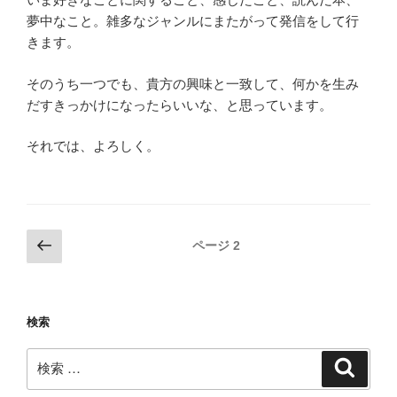
夢中なこと。雑多なジャンルにまたがって発信をして行
きます。
そのうち一つでも、貴方の興味と一致して、何かを生み
だすきっかけになったらいいな、と思っています。
それでは、よろしく。
投
前
ページ
2
の
稿
ペ
ナ
ー
ビ
検索
ジ
ゲ
検
ー
検
索
索:
シ