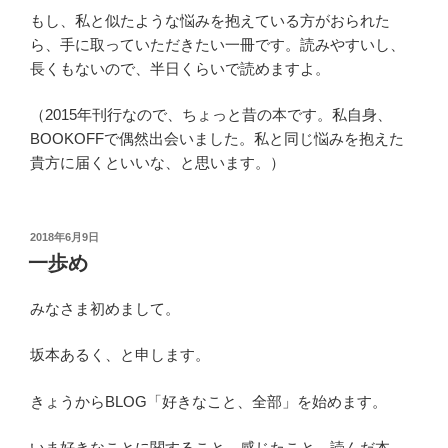
もし、私と似たような悩みを抱えている方がおられた
ら、手に取っていただきたい一冊です。読みやすいし、
長くもないので、半日くらいで読めますよ。
（2015年刊行なので、ちょっと昔の本です。私自身、
BOOKOFFで偶然出会いました。私と同じ悩みを抱えた
貴方に届くといいな、と思います。）
投
2018年6月9日
稿
一歩め
日:
みなさま初めまして。
坂本あるく、と申します。
きょうからBLOG「好きなこと、全部」を始めます。
いま好きなことに関すること、感じたこと、読んだ本、