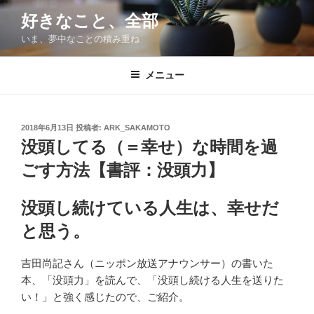
コ
好きなこと、全部
ン
いま、夢中なことの積み重ね
テ
ン
ツ
メニュー
へ
ス
キ
投
2018年6月13日
投稿者:
ARK_SAKAMOTO
稿
ッ
没頭してる（＝幸せ）な時間を過
日:
プ
ごす方法【書評：没頭力】
没頭し続けている人生は、幸せだ
と思う。
吉田尚記さん（ニッポン放送アナウンサー）の書いた
本、「没頭力」を読んで、「没頭し続ける人生を送りた
い！」と強く感じたので、ご紹介。