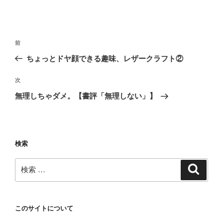
投
過
前
稿
去
ちょっとドヤ顔できる趣味、レザークラフト②
ナ
の
ビ
投
次
次
稿
ゲ
の
無理しちゃダメ。【書評「無理しない」】
投
ー
稿
シ
ョ
検索
ン
検
検
索
索:
このサイトについて